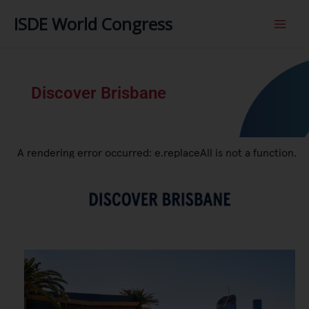
内
ISDE World Congress
容
を
ス
キ
ッ
Discover Brisbane
プ