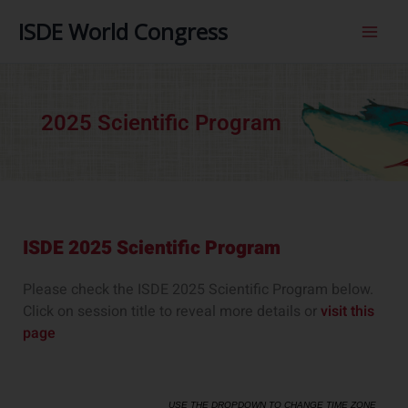
内
ISDE World Congress
容
を
ス
キ
ッ
2025 Scientific Program
プ
ISDE 2025 Scientific Program
Please check the ISDE 2025 Scientific Program below.
Click on session title to reveal more details or
visit this
page