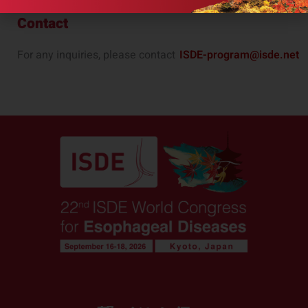
Contact
For any inquiries, please contact
ISDE-program@isde.net