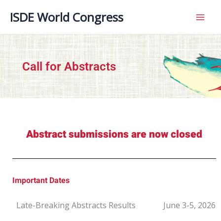
内
ISDE World Congress
容
を
ス
キ
ッ
Call for Abstracts
プ
Abstract submissions are now closed
Important Dates
Late-Breaking Abstracts Results
June 3-5, 2026