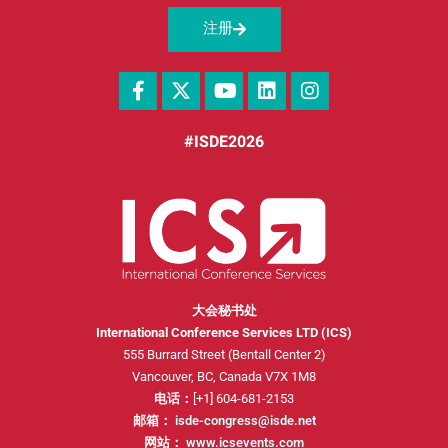
注册
#ISDE2026
大会秘书处
International Conference Services LTD (ICS)
555 Burrard Street (Bentall Center 2)
Vancouver, BC, Canada V7X 1M8
电话：
[+1] 604-681-2153
邮箱：
isde-congress@isde.net
网站：
www.icsevents.com